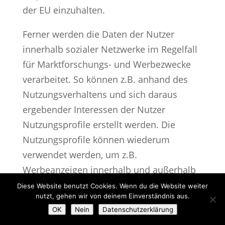
der EU einzuhalten.
Ferner werden die Daten der Nutzer
innerhalb sozialer Netzwerke im Regelfall
für Marktforschungs- und Werbezwecke
verarbeitet. So können z.B. anhand des
Nutzungsverhaltens und sich daraus
ergebender Interessen der Nutzer
Nutzungsprofile erstellt werden. Die
Nutzungsprofile können wiederum
verwendet werden, um z.B.
Werbeanzeigen innerhalb und außerhalb
der Netzwerke zu schalten, die
Diese Website benutzt Cookies. Wenn du die Website weiter
nutzt, gehen wir von deinem Einverständnis aus.
mutmaßlich den Interessen der Nutzer
OK
Nein
Datenschutzerklärung
entsprechen. Zu diesen Zwecken werden